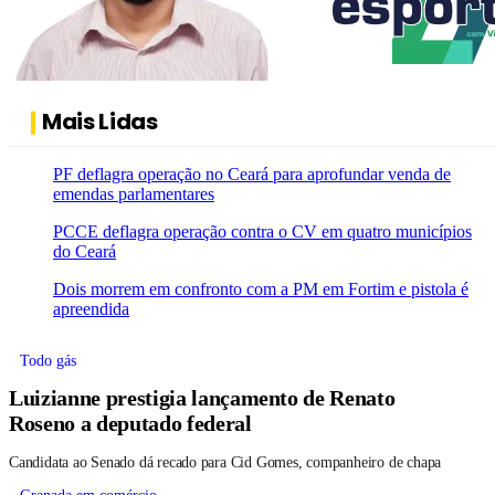
Mais Lidas
PF deflagra operação no Ceará para aprofundar venda de
emendas parlamentares
PCCE deflagra operação contra o CV em quatro municípios
do Ceará
Dois morrem em confronto com a PM em Fortim e pistola é
apreendida
Todo gás
Luizianne prestigia lançamento de Renato
Roseno a deputado federal
Candidata ao Senado dá recado para Cid Gomes, companheiro de chapa