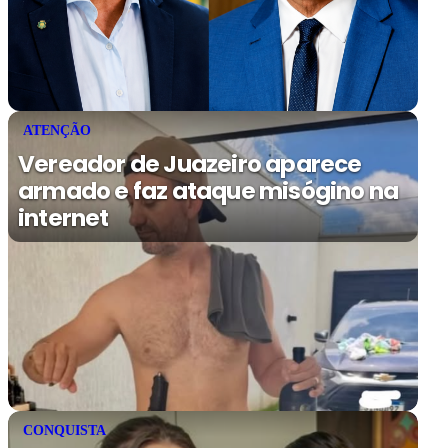
ATENÇÃO
Vereador de Juazeiro aparece
armado e faz ataque misógino na
internet
CONQUISTA