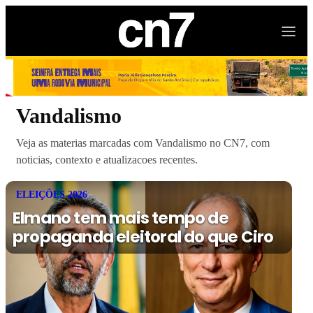
Vandalismo
Veja as materias marcadas com Vandalismo no CN7, com
noticias, contexto e atualizacoes recentes.
ELEIÇÕES 2026
Elmano tem mais tempo de
propaganda eleitoral do que Ciro