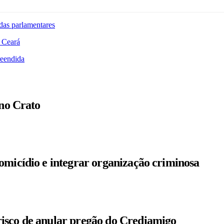
das parlamentares
 Ceará
reendida
 no Crato
omicídio e integrar organização criminosa
isco de anular pregão do Crediamigo