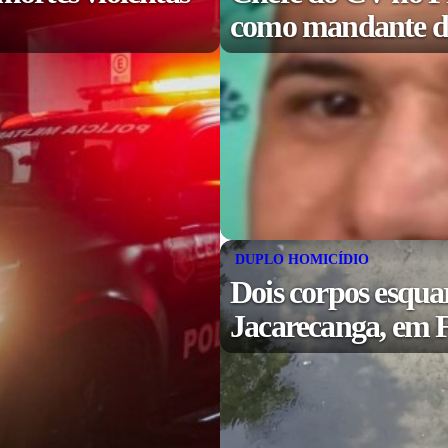
como mandante de
DUPLO HOMICÍDIO
Dois corpos esqua
Jacarecanga, em F