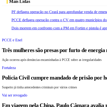
Mais Lidas
PF deflagra operação no Ceará para aprofundar venda de emen
PCCE deflagra operação contra o CV em quatro municípios do
Dois morrem em confronto com a PM em Fortim e pistola é ap
PCCE e Enel
Três mulheres são presas por furto de energia
Ação ocorreu após denúncias encaminhadas à PCCE sobre as irregularidades
Fortaleza
Polícia Civil cumpre mandado de prisão por h
Suspeito já tinha antecedentes criminais por vários crimes
Vai ser revogado
Em viagem pela China, Paulo Câmara avalia r