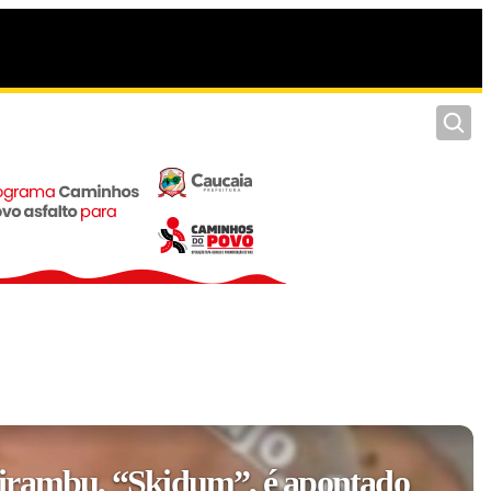
Pesquis
irambu, “Skidum”, é apontado