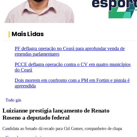
Mais Lidas
PF deflagra operação no Ceará para aprofundar venda de
emendas parlamentares
PCCE deflagra operação contra o CV em quatro municípios
do Ceará
Dois morrem em confronto com a PM em Fortim e pistola é
apreendida
Todo gás
Luizianne prestigia lançamento de Renato
Roseno a deputado federal
Candidata ao Senado dá recado para Cid Gomes, companheiro de chapa