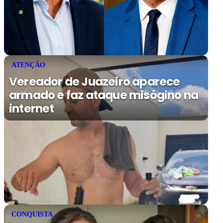
ATENÇÃO
Vereador de Juazeiro aparece
armado e faz ataque misógino na
internet
CONQUISTA