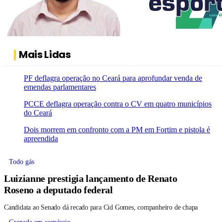
Mais Lidas
PF deflagra operação no Ceará para aprofundar venda de
emendas parlamentares
PCCE deflagra operação contra o CV em quatro municípios
do Ceará
Dois morrem em confronto com a PM em Fortim e pistola é
apreendida
Todo gás
Luizianne prestigia lançamento de Renato
Roseno a deputado federal
Candidata ao Senado dá recado para Cid Gomes, companheiro de chapa