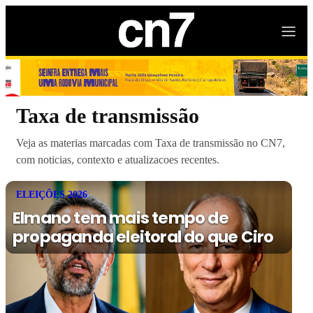
Taxa de transmissão
Veja as materias marcadas com Taxa de transmissão no CN7,
com noticias, contexto e atualizacoes recentes.
ELEIÇÕES 2026
Elmano tem mais tempo de
propaganda eleitoral do que Ciro