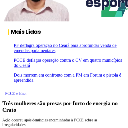
Mais Lidas
PF deflagra operação no Ceará para aprofundar venda de
emendas parlamentares
PCCE deflagra operação contra o CV em quatro municípios
do Ceará
Dois morrem em confronto com a PM em Fortim e pistola é
apreendida
PCCE e Enel
Três mulheres são presas por furto de energia no
Crato
Ação ocorreu após denúncias encaminhadas à PCCE sobre as
irregularidades