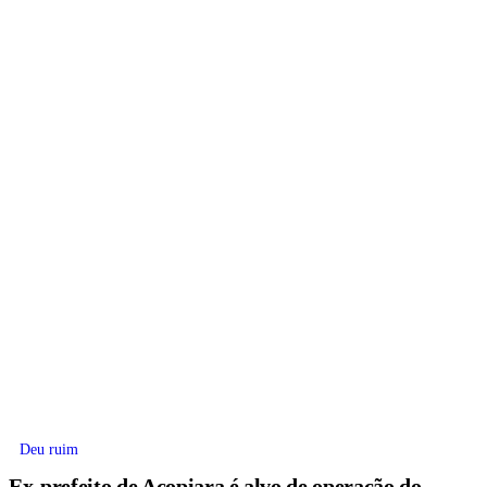
Deu ruim
Ex-prefeito de Acopiara é alvo de operação do