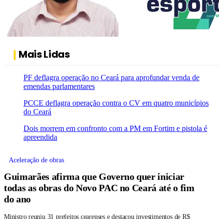
Mais Lidas
PF deflagra operação no Ceará para aprofundar venda de
emendas parlamentares
PCCE deflagra operação contra o CV em quatro municípios
do Ceará
Dois morrem em confronto com a PM em Fortim e pistola é
apreendida
Aceleração de obras
Guimarães afirma que Governo quer iniciar
todas as obras do Novo PAC no Ceará até o fim
do ano
Ministro reuniu 31 prefeitos cearenses e destacou investimentos de R$