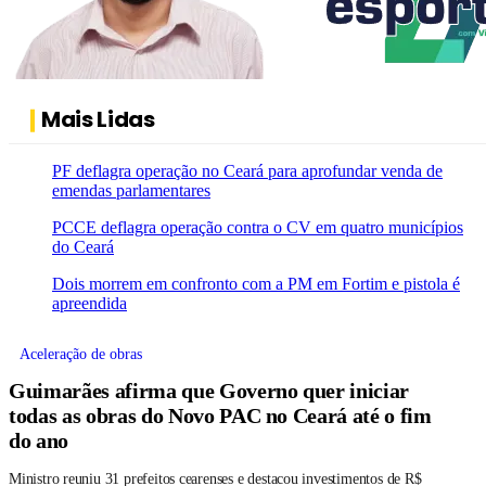
Mais Lidas
PF deflagra operação no Ceará para aprofundar venda de
emendas parlamentares
PCCE deflagra operação contra o CV em quatro municípios
do Ceará
Dois morrem em confronto com a PM em Fortim e pistola é
apreendida
Aceleração de obras
Guimarães afirma que Governo quer iniciar
todas as obras do Novo PAC no Ceará até o fim
do ano
Ministro reuniu 31 prefeitos cearenses e destacou investimentos de R$