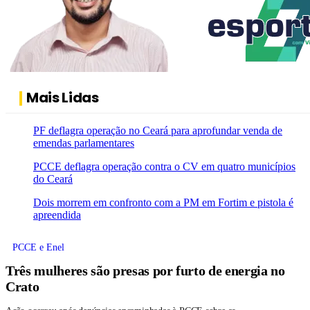
Mais Lidas
PF deflagra operação no Ceará para aprofundar venda de
emendas parlamentares
PCCE deflagra operação contra o CV em quatro municípios
do Ceará
Dois morrem em confronto com a PM em Fortim e pistola é
apreendida
PCCE e Enel
Três mulheres são presas por furto de energia no
Crato