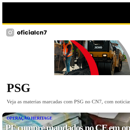
oficialcn7
PSG
Veja as materias marcadas com PSG no CN7, com noticias,
OPERAÇÃO HERITAGE
PF cumpre mandados no CE em op