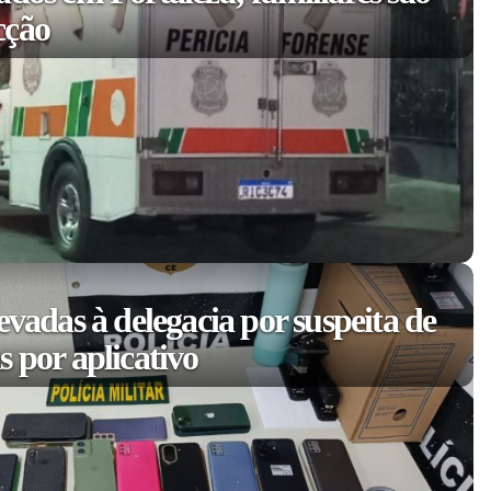
cção
evadas à delegacia por suspeita de
 por aplicativo