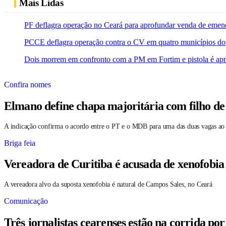
Mais Lidas
PF deflagra operação no Ceará para aprofundar venda de emen
PCCE deflagra operação contra o CV em quatro municípios do
Dois morrem em confronto com a PM em Fortim e pistola é ap
Confira nomes
Elmano define chapa majoritária com filho de
A indicação confirma o acordo entre o PT e o MDB para uma das duas vagas ao
Briga feia
Vereadora de Curitiba é acusada de xenofobia
A vereadora alvo da suposta xenofobia é natural de Campos Sales, no Ceará
Comunicação
Três jornalistas cearenses estão na corrida po