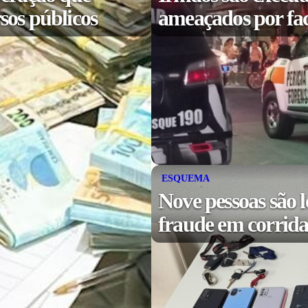
sos públicos
ameaçados por fa
ESQUEMA
Nove pessoas são l
fraude em corridas