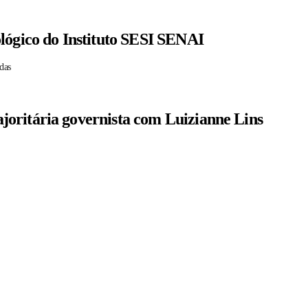
lógico do Instituto SESI SENAI
das
oritária governista com Luizianne Lins