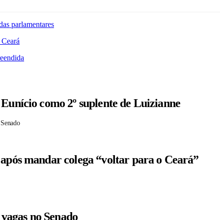
das parlamentares
 Ceará
reendida
 Eunício como 2º suplente de Luizianne
 Senado
 após mandar colega “voltar para o Ceará”
r vagas no Senado