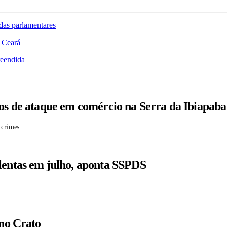
das parlamentares
 Ceará
reendida
tos de ataque em comércio na Serra da Ibiapaba
 crimes
lentas em julho, aponta SSPDS
 no Crato