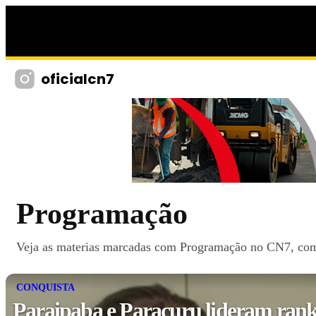
oficialcn7
Programação
Veja as materias marcadas com Programação no CN7, com n
CONQUISTA
Paraipaba e Paracuru lideram ran