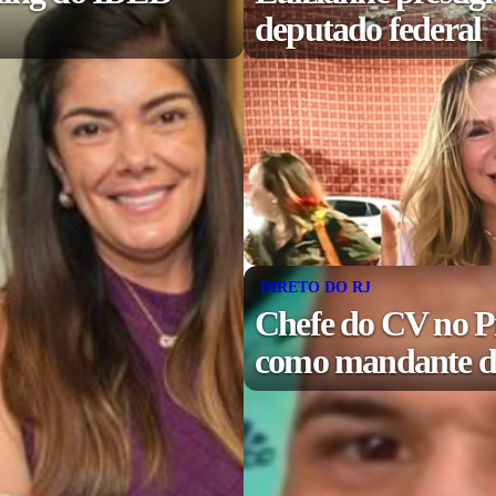
deputado federal
DIRETO DO RJ
Chefe do CV no P
como mandante de