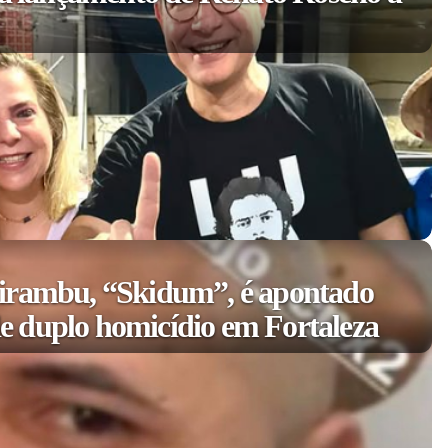
irambu, “Skidum”, é apontado
 duplo homicídio em Fortaleza