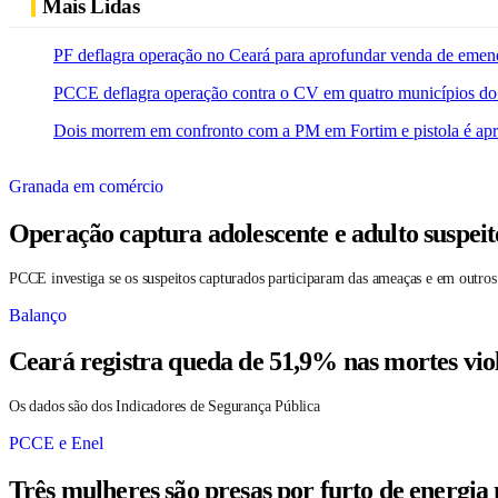
Mais Lidas
PF deflagra operação no Ceará para aprofundar venda de emen
PCCE deflagra operação contra o CV em quatro municípios do
Dois morrem em confronto com a PM em Fortim e pistola é ap
Granada em comércio
Operação captura adolescente e adulto suspei
PCCE investiga se os suspeitos capturados participaram das ameaças e em outros
Balanço
Ceará registra queda de 51,9% nas mortes vio
Os dados são dos Indicadores de Segurança Pública
PCCE e Enel
Três mulheres são presas por furto de energia