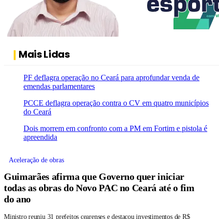
Mais Lidas
PF deflagra operação no Ceará para aprofundar venda de
emendas parlamentares
PCCE deflagra operação contra o CV em quatro municípios
do Ceará
Dois morrem em confronto com a PM em Fortim e pistola é
apreendida
Aceleração de obras
Guimarães afirma que Governo quer iniciar
todas as obras do Novo PAC no Ceará até o fim
do ano
Ministro reuniu 31 prefeitos cearenses e destacou investimentos de R$