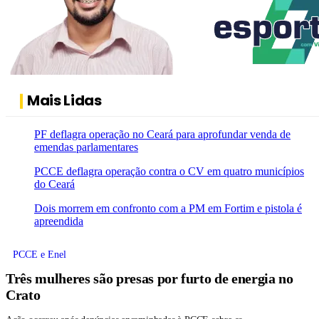
Mais Lidas
PF deflagra operação no Ceará para aprofundar venda de
emendas parlamentares
PCCE deflagra operação contra o CV em quatro municípios
do Ceará
Dois morrem em confronto com a PM em Fortim e pistola é
apreendida
PCCE e Enel
Três mulheres são presas por furto de energia no
Crato