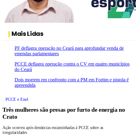
Mais Lidas
PF deflagra operação no Ceará para aprofundar venda de
emendas parlamentares
PCCE deflagra operação contra o CV em quatro municípios
do Ceará
Dois morrem em confronto com a PM em Fortim e pistola é
apreendida
PCCE e Enel
Três mulheres são presas por furto de energia no
Crato
Ação ocorreu após denúncias encaminhadas à PCCE sobre as
irregularidades