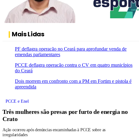
Mais Lidas
PF deflagra operação no Ceará para aprofundar venda de
emendas parlamentares
PCCE deflagra operação contra o CV em quatro municípios
do Ceará
Dois morrem em confronto com a PM em Fortim e pistola é
apreendida
PCCE e Enel
Três mulheres são presas por furto de energia no
Crato
Ação ocorreu após denúncias encaminhadas à PCCE sobre as
irregularidades