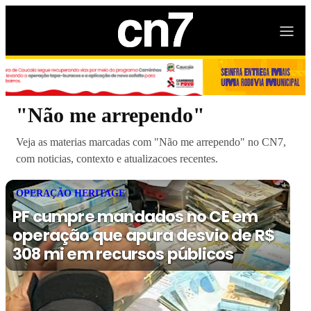
"Não me arrependo"
Veja as materias marcadas com "Não me arrependo" no CN7,
com noticias, contexto e atualizacoes recentes.
OPERAÇÃO HERITAGE
PF cumpre mandados no CE em
operação que apura desvio de R$
308 mi em recursos públicos