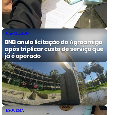
CANCELADO
BNB anula licitação do Agroamigo
após triplicar custo de serviço que
já é operado
ESQUEMA