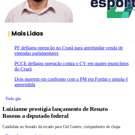
Mais Lidas
PF deflagra operação no Ceará para aprofundar venda de
emendas parlamentares
PCCE deflagra operação contra o CV em quatro municípios
do Ceará
Dois morrem em confronto com a PM em Fortim e pistola é
apreendida
Todo gás
Luizianne prestigia lançamento de Renato
Roseno a deputado federal
Candidata ao Senado dá recado para Cid Gomes, companheiro de chapa