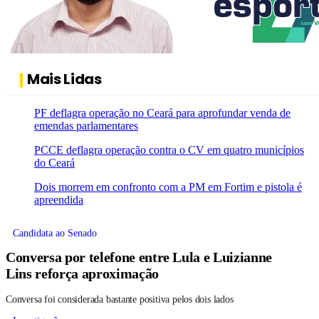
Mais Lidas
PF deflagra operação no Ceará para aprofundar venda de
emendas parlamentares
PCCE deflagra operação contra o CV em quatro municípios
do Ceará
Dois morrem em confronto com a PM em Fortim e pistola é
apreendida
Candidata ao Senado
Conversa por telefone entre Lula e Luizianne
Lins reforça aproximação
Conversa foi considerada bastante positiva pelos dois lados