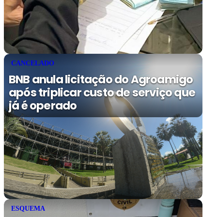
CANCELADO
BNB anula licitação do Agroamigo
após triplicar custo de serviço que
já é operado
ESQUEMA