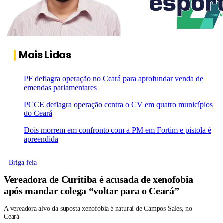
Mais Lidas
PF deflagra operação no Ceará para aprofundar venda de
emendas parlamentares
PCCE deflagra operação contra o CV em quatro municípios
do Ceará
Dois morrem em confronto com a PM em Fortim e pistola é
apreendida
Briga feia
Vereadora de Curitiba é acusada de xenofobia
após mandar colega “voltar para o Ceará”
A vereadora alvo da suposta xenofobia é natural de Campos Sales, no
Ceará