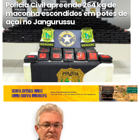
Polícia Civil apreende 264 kg de
maconha escondidos em potes de
açaí no Jangurussu