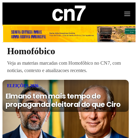
Homofóbico
Veja as materias marcadas com Homofóbico no CN7, com
noticias, contexto e atualizacoes recentes.
ELEIÇÕES 2026
Elmano tem mais tempo de
propaganda eleitoral do que Ciro