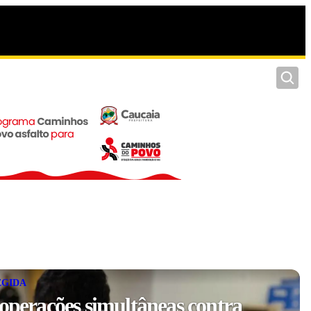
Pesquis
EGIDA
 operações simultâneas contra