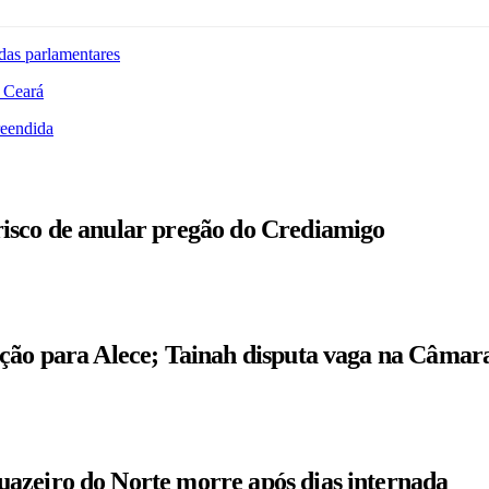
das parlamentares
 Ceará
reendida
isco de anular pregão do Crediamigo
ição para Alece; Tainah disputa vaga na Câmar
azeiro do Norte morre após dias internada