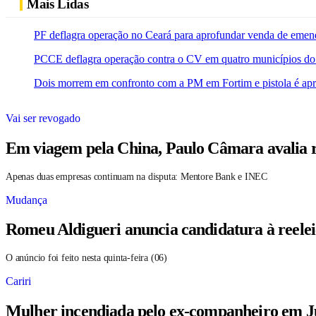
Mais Lidas
PF deflagra operação no Ceará para aprofundar venda de emen
PCCE deflagra operação contra o CV em quatro municípios do
Dois morrem em confronto com a PM em Fortim e pistola é ap
Vai ser revogado
Em viagem pela China, Paulo Câmara avalia r
Apenas duas empresas continuam na disputa: Mentore Bank e INEC
Mudança
Romeu Aldigueri anuncia candidatura à reele
O anúncio foi feito nesta quinta-feira (06)
Cariri
Mulher incendiada pelo ex-companheiro em Ju