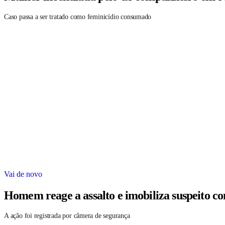
Caso passa a ser tratado como feminicídio consumado
Vai de novo
Homem reage a assalto e imobiliza suspeito c
A ação foi registrada por câmera de segurança