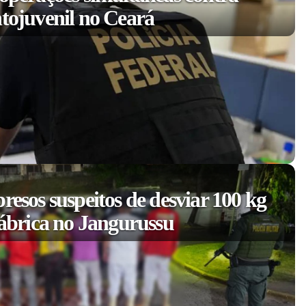
ntojuvenil no Ceará
resos suspeitos de desviar 100 kg
fábrica no Jangurussu