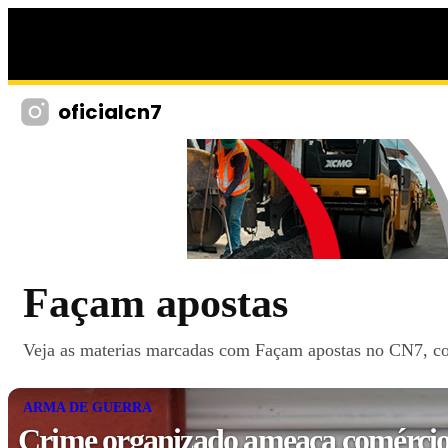
oficialcn7
Façam apostas
Veja as materias marcadas com Façam apostas no CN7, com 
ARMA DE GUERRA
Crime organizado ameaça comércio