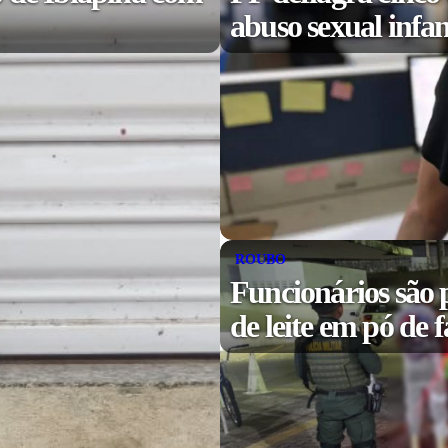
abuso sexual infa
ROUBO
Funcionários são p
de leite em pó de 