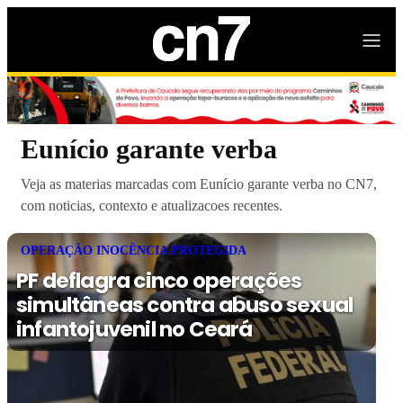
Eunício garante verba
Veja as materias marcadas com Eunício garante verba no CN7,
com noticias, contexto e atualizacoes recentes.
OPERAÇÃO INOCÊNCIA PROTEGIDA
PF deflagra cinco operações
simultâneas contra abuso sexual
infantojuvenil no Ceará