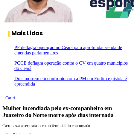
Mais Lidas
PF deflagra operação no Ceará para aprofundar venda de
emendas parlamentares
PCCE deflagra operação contra o CV em quatro municípios
do Ceará
Dois morrem em confronto com a PM em Fortim e pistola é
apreendida
Cariri
Mulher incendiada pelo ex-companheiro em
Juazeiro do Norte morre após dias internada
Caso passa a ser tratado como feminicídio consumado