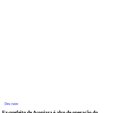
Deu ruim
Ex-prefeito de Acopiara é alvo de operação do