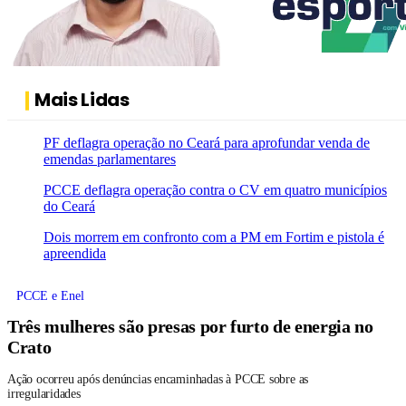
Mais Lidas
PF deflagra operação no Ceará para aprofundar venda de
emendas parlamentares
PCCE deflagra operação contra o CV em quatro municípios
do Ceará
Dois morrem em confronto com a PM em Fortim e pistola é
apreendida
PCCE e Enel
Três mulheres são presas por furto de energia no
Crato
Ação ocorreu após denúncias encaminhadas à PCCE sobre as
irregularidades