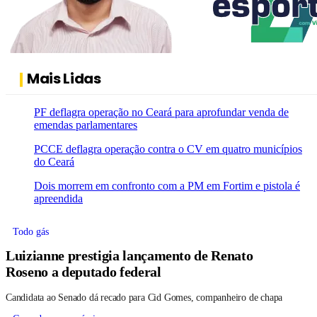
Mais Lidas
PF deflagra operação no Ceará para aprofundar venda de
emendas parlamentares
PCCE deflagra operação contra o CV em quatro municípios
do Ceará
Dois morrem em confronto com a PM em Fortim e pistola é
apreendida
Todo gás
Luizianne prestigia lançamento de Renato
Roseno a deputado federal
Candidata ao Senado dá recado para Cid Gomes, companheiro de chapa