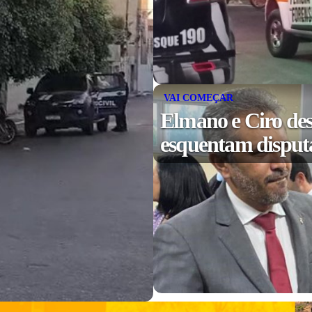
VAI COMEÇAR
Elmano e Ciro des
esquentam disputa