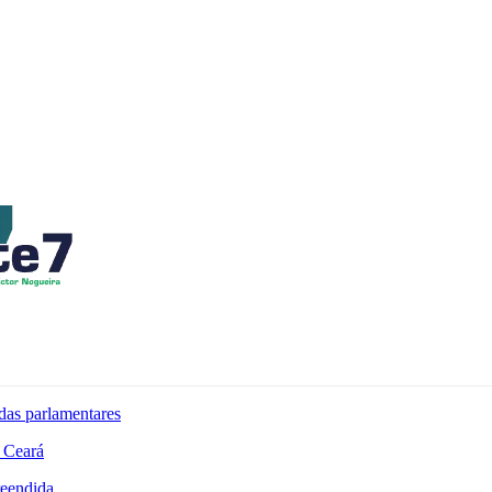
das parlamentares
 Ceará
reendida