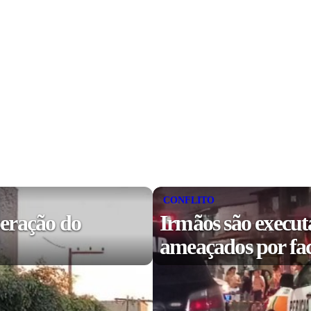
CONFLITO
peração do
Irmãos são execut
ameaçados por fa