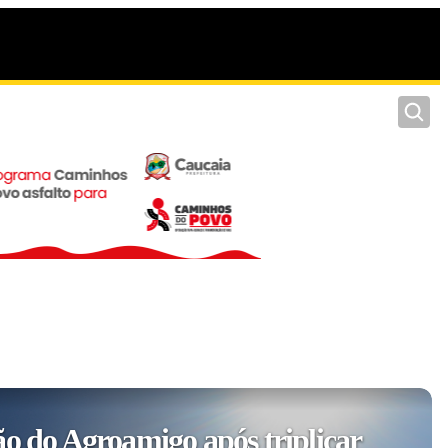
Pesquis
ão do Agroamigo após triplicar