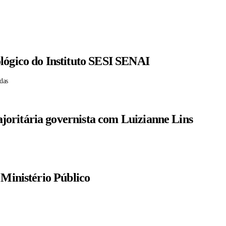
lógico do Instituto SESI SENAI
das
oritária governista com Luizianne Lins
 Ministério Público