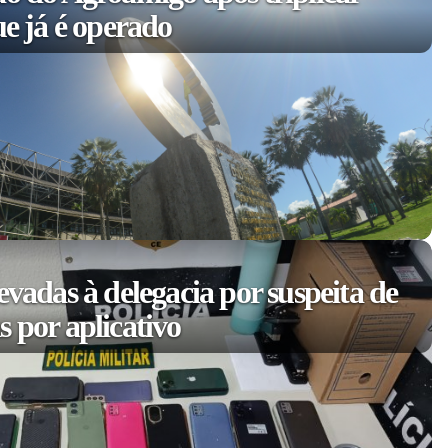
ue já é operado
evadas à delegacia por suspeita de
 por aplicativo