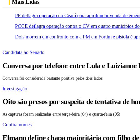
Mais Lidas
PF deflagra operação no Ceará para aprofundar venda de emen
PCCE deflagra operação contra o CV em quatro municípios do
Dois morrem em confronto com a PM em Fortim e pistola é ap
Candidata ao Senado
Conversa por telefone entre Lula e Luizianne
Conversa foi considerada bastante positiva pelos dois lados
Investigação
Oito são presos por suspeita de tentativa de 
As capturas foram realizadas entre terça-feira (04) e quarta-feira (05)
Confira nomes
Elmano define chapa majoritária com filho de