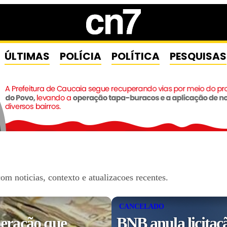
ÚLTIMAS
POLÍCIA
POLÍTICA
PESQUISAS
m noticias, contexto e atualizacoes recentes.
CANCELADO
eração que
BNB anula licitaç