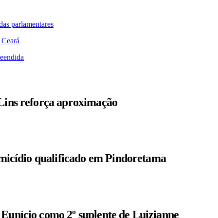
das parlamentares
 Ceará
reendida
 Lins reforça aproximação
homicídio qualificado em Pindoretama
 Eunício como 2º suplente de Luizianne