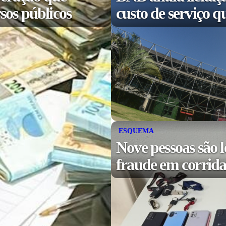
sos públicos
custo de serviço q
ESQUEMA
Nove pessoas são l
fraude em corridas