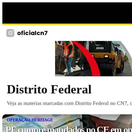
oficialcn7
Distrito Federal
Veja as materias marcadas com Distrito Federal no CN7, co
OPERAÇÃO HERITAGE
PF cumpre mandados no CE em op