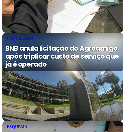
CANCELADO
BNB anula licitação do Agroamigo
após triplicar custo de serviço que
já é operado
ESQUEMA