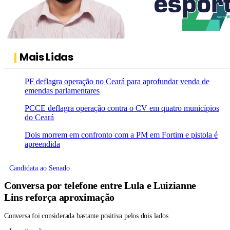
Mais Lidas
PF deflagra operação no Ceará para aprofundar venda de
emendas parlamentares
PCCE deflagra operação contra o CV em quatro municípios
do Ceará
Dois morrem em confronto com a PM em Fortim e pistola é
apreendida
Candidata ao Senado
Conversa por telefone entre Lula e Luizianne
Lins reforça aproximação
Conversa foi considerada bastante positiva pelos dois lados