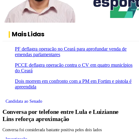
Mais Lidas
PF deflagra operação no Ceará para aprofundar venda de
emendas parlamentares
PCCE deflagra operação contra o CV em quatro municípios
do Ceará
Dois morrem em confronto com a PM em Fortim e pistola é
apreendida
Candidata ao Senado
Conversa por telefone entre Lula e Luizianne
Lins reforça aproximação
Conversa foi considerada bastante positiva pelos dois lados