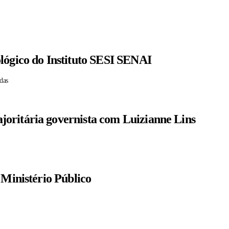
lógico do Instituto SESI SENAI
das
oritária governista com Luizianne Lins
 Ministério Público