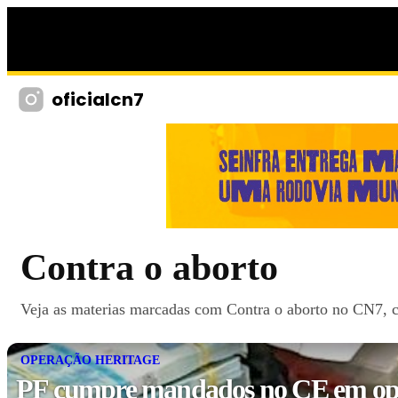
oficialcn7
Contra o aborto
Veja as materias marcadas com Contra o aborto no CN7, co
OPERAÇÃO HERITAGE
PF cumpre mandados no CE em op