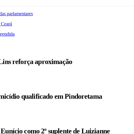
das parlamentares
 Ceará
reendida
 Lins reforça aproximação
homicídio qualificado em Pindoretama
 Eunício como 2º suplente de Luizianne