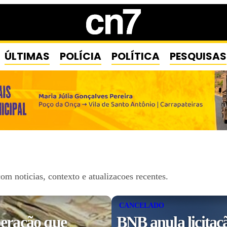
ÚLTIMAS
POLÍCIA
POLÍTICA
PESQUISAS
m noticias, contexto e atualizacoes recentes.
CANCELADO
eração que
BNB anula licitaç