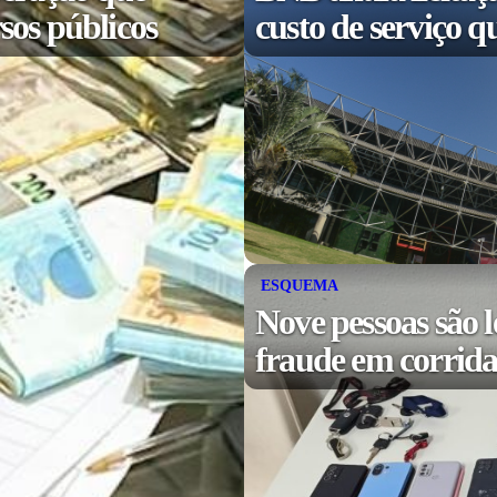
sos públicos
custo de serviço q
ESQUEMA
Nove pessoas são l
fraude em corridas