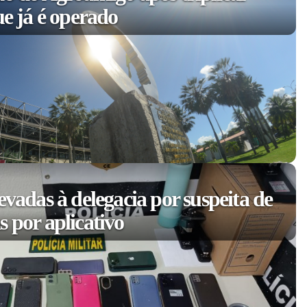
ue já é operado
evadas à delegacia por suspeita de
 por aplicativo