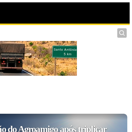
Pesquis
ão do Agroamigo após triplicar