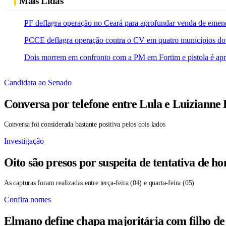
Mais Lidas
PF deflagra operação no Ceará para aprofundar venda de emen
PCCE deflagra operação contra o CV em quatro municípios do
Dois morrem em confronto com a PM em Fortim e pistola é ap
Candidata ao Senado
Conversa por telefone entre Lula e Luizianne
Conversa foi considerada bastante positiva pelos dois lados
Investigação
Oito são presos por suspeita de tentativa de 
As capturas foram realizadas entre terça-feira (04) e quarta-feira (05)
Confira nomes
Elmano define chapa majoritária com filho de