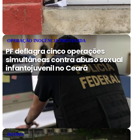
OPERAÇÃO INOCÊNCIA PROTEGIDA
PF deflagra cinco operações
simultâneas contra abuso sexual
infantojuvenil no Ceará
ROUBO