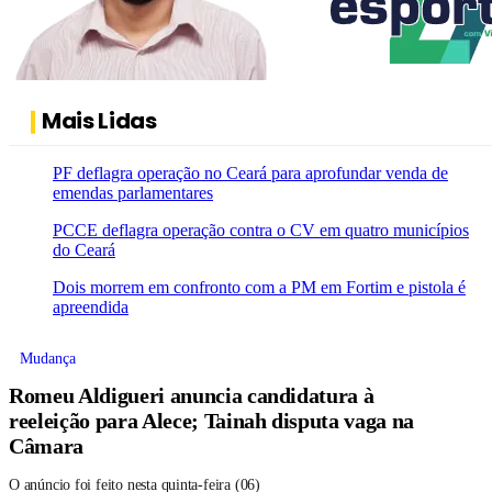
Mais Lidas
PF deflagra operação no Ceará para aprofundar venda de
emendas parlamentares
PCCE deflagra operação contra o CV em quatro municípios
do Ceará
Dois morrem em confronto com a PM em Fortim e pistola é
apreendida
Mudança
Romeu Aldigueri anuncia candidatura à
reeleição para Alece; Tainah disputa vaga na
Câmara
O anúncio foi feito nesta quinta-feira (06)