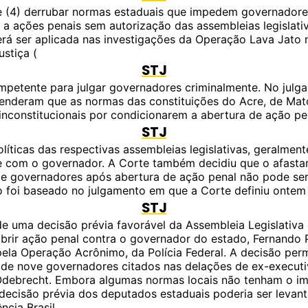
je (4) derrubar normas estaduais que impedem governadore
a ações penais sem autorização das assembleias legislativ
rá ser aplicada nas investigações da Operação Lava Jato 
ustiça (
STJ
competente para julgar governadores criminalmente. No julg
tenderam que as normas das constituições do Acre, de Mat
 inconstitucionais por condicionarem a abertura de ação pe
STJ
líticas das respectivas assembleias legislativas, geralment
e com o governador. A Corte também decidiu que o afast
e governadores após abertura de ação penal não pode ser
 foi baseado no julgamento em que a Corte definiu ontem 
STJ
de uma decisão prévia favorável da Assembleia Legislativa
abrir ação penal contra o governador do estado, Fernando 
ela Operação Acrônimo, da Polícia Federal. A decisão permi
 de nove governadores citados nas delações de ex-execut
Odebrecht. Embora algumas normas locais não tenham o i
decisão prévia dos deputados estaduais poderia ser levan
ncia Brasil