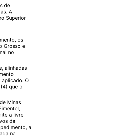
s de
as. A
no Superior
amento, os
o Grosso e
nal no
e, alinhadas
amento
 aplicado. O
(4) que o
 de Minas
Pimentel,
te a livre
ivos da
mpedimento, a
tada na