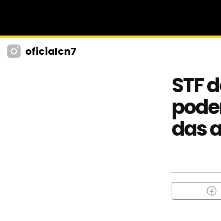
oficialcn7
STF 
pode
das 