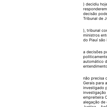
) decidiu ho
responderem 
decisão pode
Tribunal de J
), tribunal 
ministros en
do Piauí são
a decisões po
politicament
automático d
entendimento
não precisa 
Gerais para 
investigado p
investigação
empreiteira 
alegação de 
Justiça. Agê