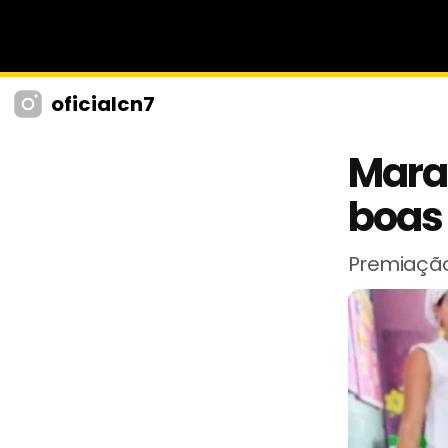
oficialcn7
Mara
boas
Premiação