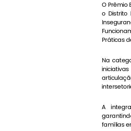
O Prêmio B
o Distrit
Insegur
Funciona
Práticas 
Na catego
iniciativ
articulaç
intersetori
A integr
garantind
famílias e