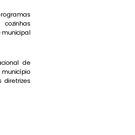
programas
 cozinhas
 municipal
acional de
município
diretrizes