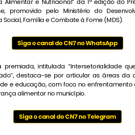
 Alimentar e Nutricional” da 1ª edição do Prê
, promovido pelo Ministério do Desenvol
a Social, Família e Combate à Fome (MDS).
Siga o canal do CN7 no WhatsApp
va premiada, intitulada “Intersetorialidade q
do”, destaca-se por articular as áreas da a
aúde e educação, com foco no enfrentamento
rança alimentar no município.
Siga o canal do CN7 no Telegram