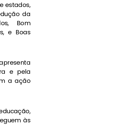
re estados,
Redução da
dos, Bom
s, e Boas
apresenta
ora e pela
õem a ação
educação,
cheguem às