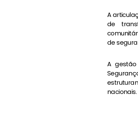
A articu
de trans
comunitár
de segura
A gestão 
Seguranç
estrutura
nacionais.