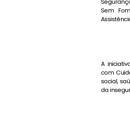
Segurança
Sem Fome
Assistênci
A iniciati
com Cuida
social, s
da insegu