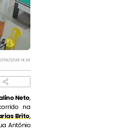
0/06/2026 14:20
alino Neto
,
orrido na
arias Brito
,
ua Antônio