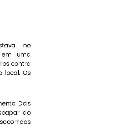
estava no
m em uma
aros contra
o local. Os
ento. Dois
scapar do
socorridos