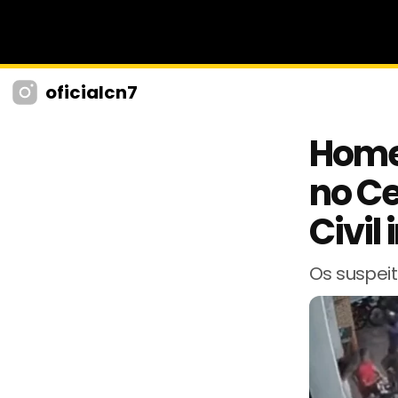
oficialcn7
Home
no Ce
Civil
Os suspeit