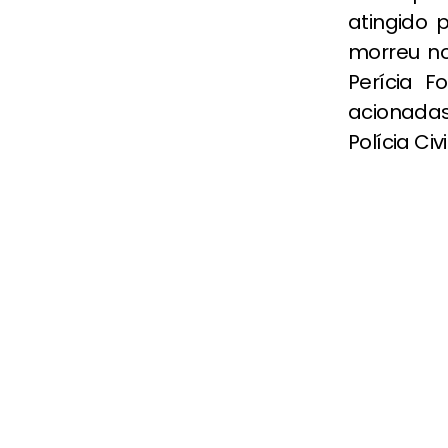
atingido 
morreu no 
Perícia 
acionadas
Polícia Civ