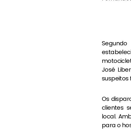
Segundo 
estabel
motociclet
José Liber
suspeitos 
Os dispar
clientes
local. Am
para o hos