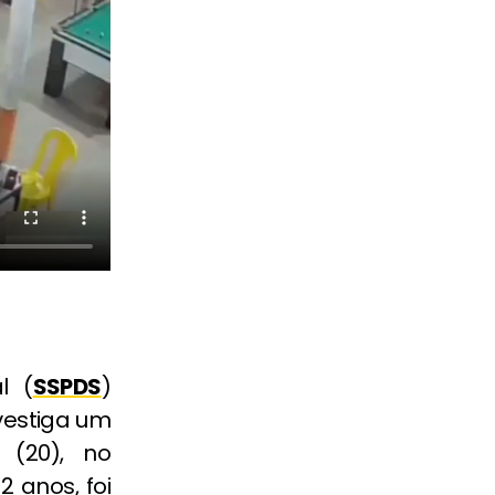
l (
SSPDS
)
nvestiga um
 (20), no
 anos, foi