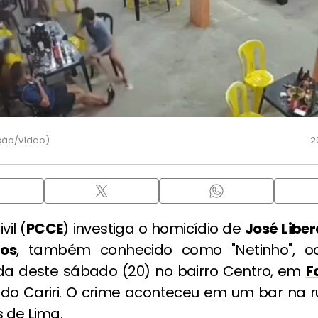
ção/vídeo)
2
vil (
PCCE
) investiga o homicídio de
José Liber
os
, também conhecido como "Netinho", oc
 deste sábado (20) no bairro Centro, em
F
 do Cariri. O crime aconteceu em um bar na r
 de Lima.