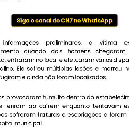
Siga o canal do CN7 no WhatsApp
informações preliminares, a vítima 
ecimento quando dois homens chegara
a, entraram no local e efetuaram vários disp
alino. Ele sofreu múltiplas lesões e morreu n
fugiram e ainda não foram localizados.
os provocaram tumulto dentro do estabelecim
 se feriram ao caírem enquanto tentavam e
bos sofreram fraturas e escoriações e foram 
pital municipal.