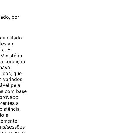
hado, por
o cumulado
tes ao
ra. A
Ministério
na condição
inava
licos, que
s variados
ável pela
gas com base
mprovado
erentes a
istência.
do a
temente,
ens/sessões
âmara era o