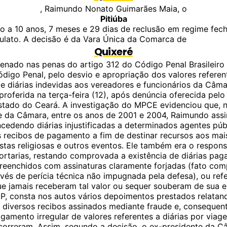
, Raimundo Nonato Guimarães Maia, o
Pitiúba
o a 10 anos, 7 meses e 29 dias de reclusão em regime fec
ulato. A decisão é da Vara Única da Comarca de
Quixeré
ndenado nas penas do artigo 312 do Código Penal Brasileir
digo Penal, pelo desvio e apropriação dos valores referen
 diárias indevidas aos vereadores e funcionários da Câma
proferida na terça-feira (12), após denúncia oferecida pelo 
stado do Ceará. A investigação do MPCE evidenciou que, 
e da Câmara, entre os anos de 2001 e 2004, Raimundo ass
ncedendo diárias injustificadas a determinados agentes púb
 recibos de pagamento a fim de destinar recursos aos mai
estas religiosas e outros eventos. Ele também era o respons
ortarias, restando comprovada a existência de diárias pa
reenchidos com assinaturas claramente forjadas (fato co
avés de perícia técnica não impugnada pela defesa), ou ref
ue jamais receberam tal valor ou sequer souberam de sua ex
, consta nos autos vários depoimentos prestados relatan
e diversos recibos assinados mediante fraude e, consequen
gamento irregular de valores referentes a diárias por viag
correram. Assim, segundo a decisão, o ex-presidente da C