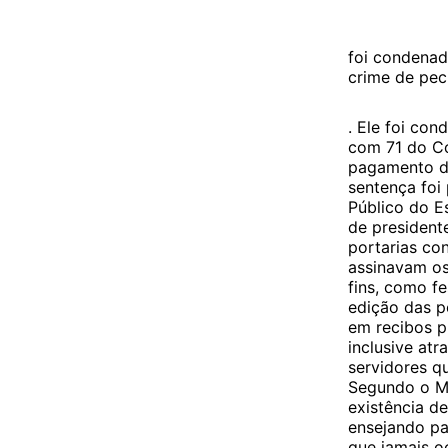
foi condenad
crime de pec
. Ele foi co
com 71 do Có
pagamento de
sentença foi 
Público do E
de president
portarias co
assinavam os
fins, como f
edição das p
em recibos p
inclusive atr
servidores q
Segundo o MP
existência d
ensejando pa
que jamais o