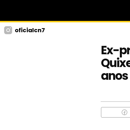
oficialcn7
Ex-p
Quixe
anos 