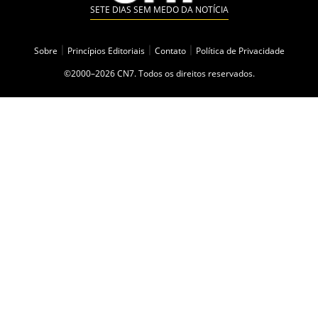
SETE DIAS SEM MEDO DA NOTÍCIA
Sobre
|
Princípios Editoriais
|
Contato
|
Política de Privacidade
©2000–2026 CN7. Todos os direitos reservados.