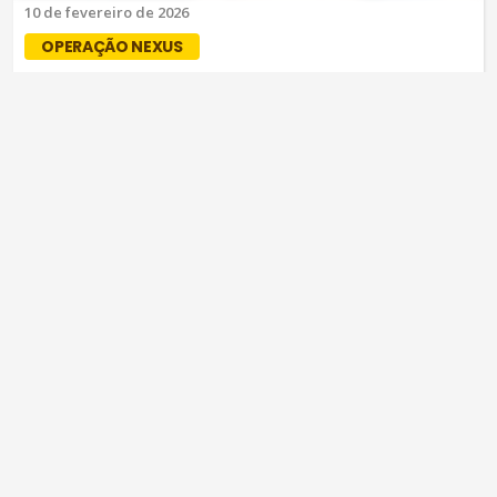
10 de fevereiro de 2026
OPERAÇÃO NEXUS
PCCE cumpre 13 prisões e 24
mandados de busca em Fortaleza e
Acaraú
Investigações continuam com o intuito de desarticular
todo o grupo