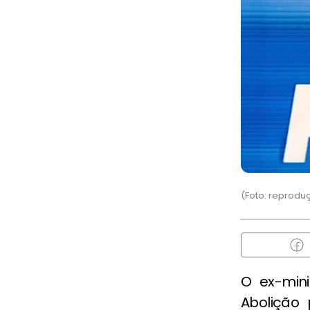
(Foto: reprodu
O ex-min
Abolição