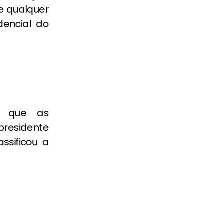
ve qualquer
dencial do
u que as
-presidente
ssificou a