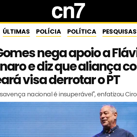
ÚLTIMAS
POLÍCIA
POLÍTICA
PESQUISAS
Gomes nega apoio a Fláv
naro e diz que aliança c
ará visa derrotar o PT
avença nacional é insuperável", enfatizou Ciro