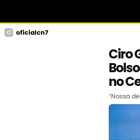
oficialcn7
Ciro 
Bolso
no Ce
“Nossa des