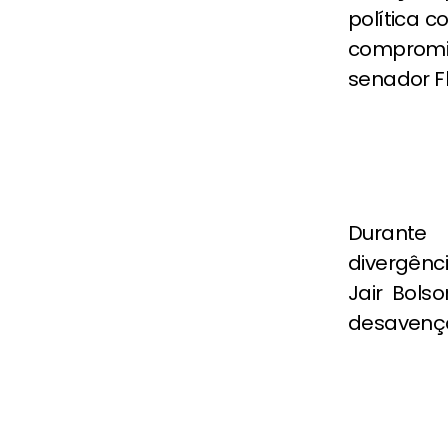
política c
compromis
senador Fl
Durante
divergênci
Jair Bols
desavença