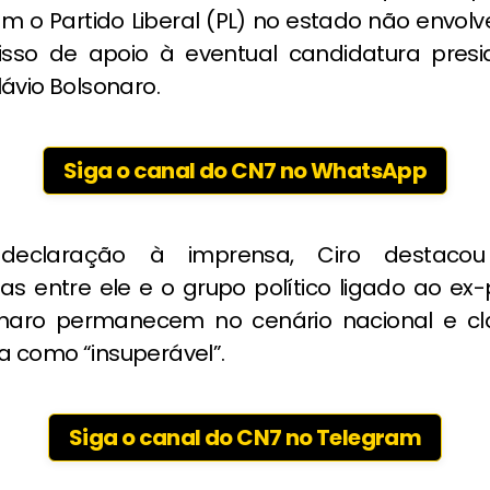
om o Partido Liberal (PL) no estado não envol
so de apoio à eventual candidatura presi
ávio Bolsonaro.
Siga o canal do CN7 no WhatsApp
 declaração à imprensa, Ciro destaco
as entre ele e o grupo político ligado ao ex
onaro permanecem no cenário nacional e cla
 como “insuperável”.
Siga o canal do CN7 no Telegram