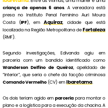
Ibaretama
. Entre as vítimas, uma mulher e uma
criança de apenas 6 anos
. A vereadora está
presa no Instituto Penal Feminino Auri Moura
Aquiraz
Costa (
IPF
), em
, cidade que está
Fortaleza
localizada na Região Metropolitana de
(RMF).
Segundo investigações, Edivanda agiu em
parceria com um bandido identificado como
Wanderson Delfino de Queiroz
, apelidado de
“Interior”, que seria o chefe da facção criminosa
Ibaretama
Comando Vermelho
(CV) em
.
Os dois teriam agido em
parceria
para montar o
plano e a logística para a execução da chacina. A