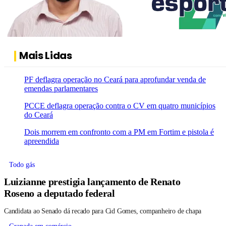
Mais Lidas
PF deflagra operação no Ceará para aprofundar venda de
emendas parlamentares
PCCE deflagra operação contra o CV em quatro municípios
do Ceará
Dois morrem em confronto com a PM em Fortim e pistola é
apreendida
Todo gás
Luizianne prestigia lançamento de Renato
Roseno a deputado federal
Candidata ao Senado dá recado para Cid Gomes, companheiro de chapa