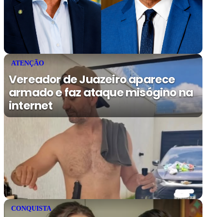
ATENÇÃO
Vereador de Juazeiro aparece
armado e faz ataque misógino na
internet
CONQUISTA