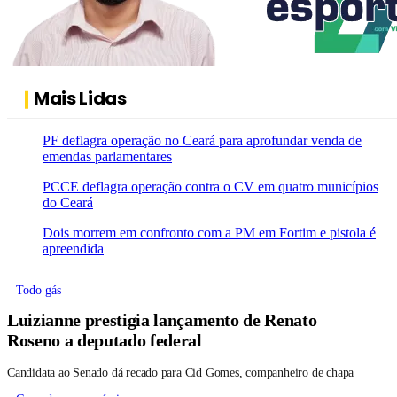
Mais Lidas
PF deflagra operação no Ceará para aprofundar venda de
emendas parlamentares
PCCE deflagra operação contra o CV em quatro municípios
do Ceará
Dois morrem em confronto com a PM em Fortim e pistola é
apreendida
Todo gás
Luizianne prestigia lançamento de Renato
Roseno a deputado federal
Candidata ao Senado dá recado para Cid Gomes, companheiro de chapa