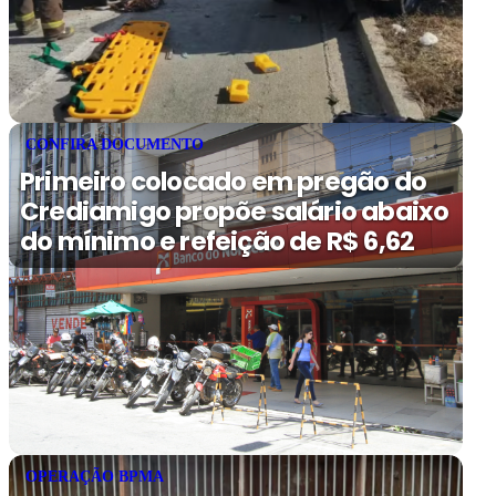
CONFIRA DOCUMENTO
Primeiro colocado em pregão do
Crediamigo propõe salário abaixo
do mínimo e refeição de R$ 6,62
OPERAÇÃO BPMA