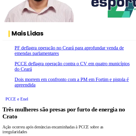
Mais Lidas
PF deflagra operação no Ceará para aprofundar venda de
emendas parlamentares
PCCE deflagra operação contra o CV em quatro municípios
do Ceará
Dois morrem em confronto com a PM em Fortim e pistola é
apreendida
PCCE e Enel
Três mulheres são presas por furto de energia no
Crato
Ação ocorreu após denúncias encaminhadas à PCCE sobre as
irregularidades