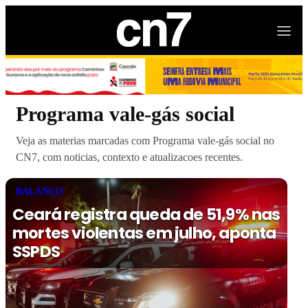
Programa vale-gás social
Veja as materias marcadas com Programa vale-gás social no
CN7, com noticias, contexto e atualizacoes recentes.
BALANÇO
Ceará registra queda de 51,9% nas
mortes violentas em julho, aponta
SSPDS