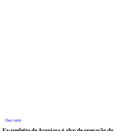
Deu ruim
Ex-prefeito de Acopiara é alvo de operação do