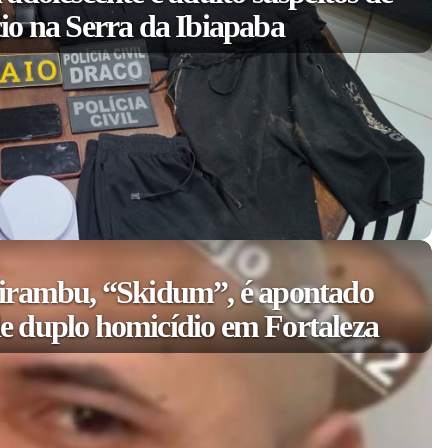
io na Serra da Ibiapaba
irambu, “Skidum”, é apontado
 duplo homicídio em Fortaleza