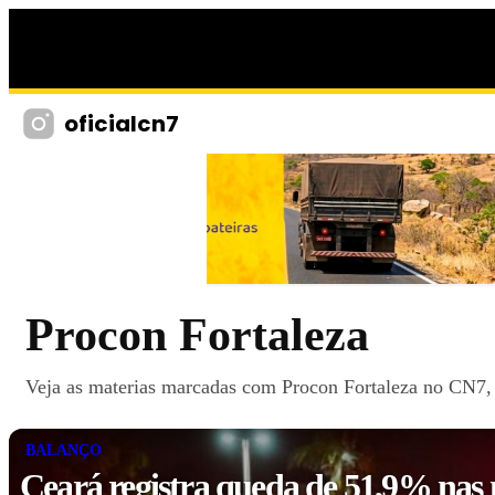
oficialcn7
Procon Fortaleza
Veja as materias marcadas com Procon Fortaleza no CN7, c
BALANÇO
Ceará registra queda de 51,9% nas 