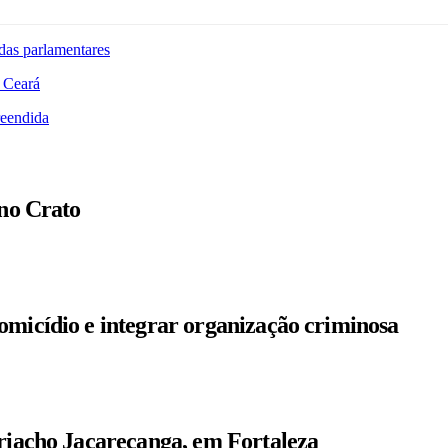
das parlamentares
 Ceará
reendida
 no Crato
omicídio e integrar organização criminosa
 riacho Jacarecanga, em Fortaleza