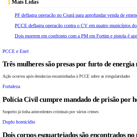
Mais Lidas
PF deflagra operação no Ceará para aprofundar venda de emen
PCCE deflagra operação contra o CV em quatro municípios do
Dois morrem em confronto com a PM em Fortim e pistola é ap
PCCE e Enel
Três mulheres são presas por furto de energia
Ação ocorreu após denúncias encaminhadas à PCCE sobre as irregularidades
Fortaleza
Polícia Civil cumpre mandado de prisão por h
Suspeito já tinha antecedentes criminais por vários crimes
Duplo homicídio
Dois corpos esquartejados são encontrados no