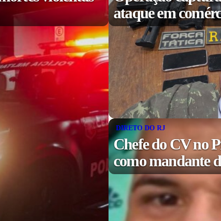
ataque em comérc
DIRETO DO RJ
Chefe do CV no P
como mandante de