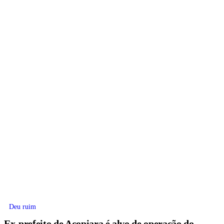
Deu ruim
Ex-prefeito de Acopiara é alvo de operação do