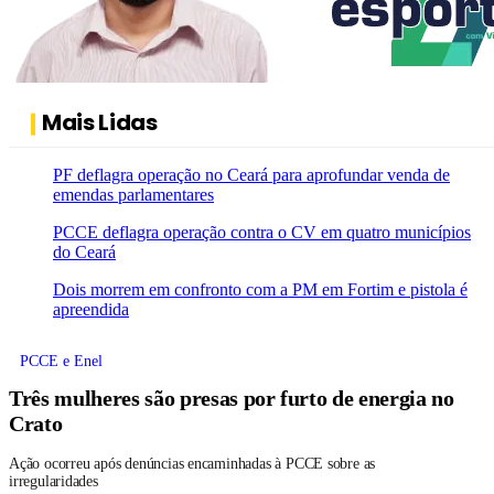
Mais Lidas
PF deflagra operação no Ceará para aprofundar venda de
emendas parlamentares
PCCE deflagra operação contra o CV em quatro municípios
do Ceará
Dois morrem em confronto com a PM em Fortim e pistola é
apreendida
PCCE e Enel
Três mulheres são presas por furto de energia no
Crato
Ação ocorreu após denúncias encaminhadas à PCCE sobre as
irregularidades