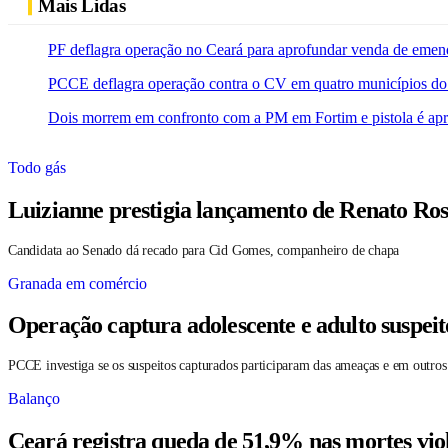
Mais Lidas
PF deflagra operação no Ceará para aprofundar venda de emen
PCCE deflagra operação contra o CV em quatro municípios do
Dois morrem em confronto com a PM em Fortim e pistola é ap
Todo gás
Luizianne prestigia lançamento de Renato Ros
Candidata ao Senado dá recado para Cid Gomes, companheiro de chapa
Granada em comércio
Operação captura adolescente e adulto suspei
PCCE investiga se os suspeitos capturados participaram das ameaças e em outros
Balanço
Ceará registra queda de 51,9% nas mortes vio