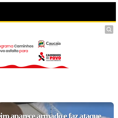
Pesquis
iro aparece armado e faz ataque