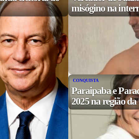
misógino na inter
CONQUISTA
Paraipaba e Para
2025 na região d