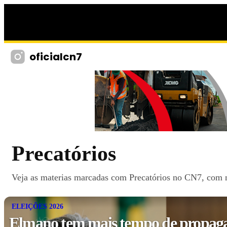
oficialcn7
Precatórios
Veja as materias marcadas com Precatórios no CN7, com no
ELEIÇÕES 2026
Elmano tem mais tempo de propagan