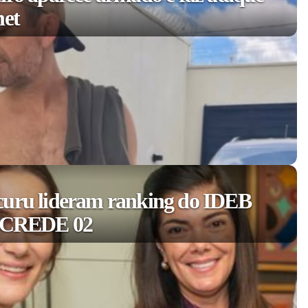
net
curu lideram ranking do IDEB
a CREDE 02