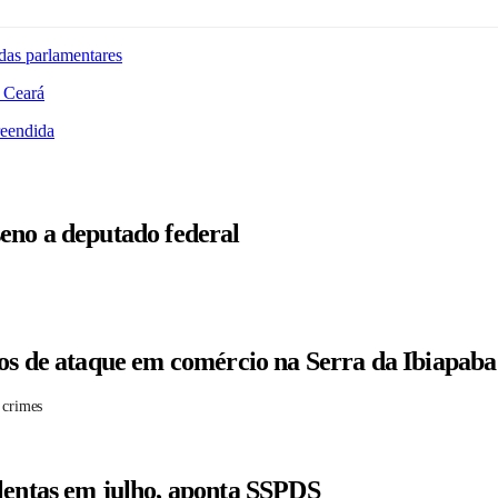
das parlamentares
 Ceará
reendida
eno a deputado federal
tos de ataque em comércio na Serra da Ibiapaba
 crimes
lentas em julho, aponta SSPDS