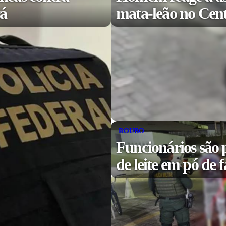
rá
mata-leão no Cent
ROUBO
Funcionários são p
de leite em pó de 