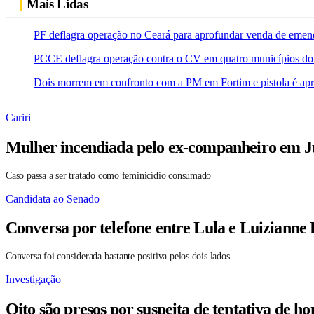
Mais Lidas
PF deflagra operação no Ceará para aprofundar venda de emen
PCCE deflagra operação contra o CV em quatro municípios do
Dois morrem em confronto com a PM em Fortim e pistola é ap
Cariri
Mulher incendiada pelo ex-companheiro em Ju
Caso passa a ser tratado como feminicídio consumado
Candidata ao Senado
Conversa por telefone entre Lula e Luizianne
Conversa foi considerada bastante positiva pelos dois lados
Investigação
Oito são presos por suspeita de tentativa de 