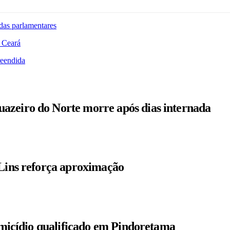
das parlamentares
 Ceará
reendida
azeiro do Norte morre após dias internada
 Lins reforça aproximação
homicídio qualificado em Pindoretama