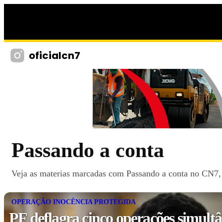
oficialcn7
Passando a conta
Veja as materias marcadas com Passando a conta no CN7, c
OPERAÇÃO INOCÊNCIA PROTEGIDA
PF deflagra cinco operações simult