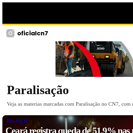
oficialcn7
Paralisação
Veja as materias marcadas com Paralisação no CN7, com no
BALANÇO
Ceará registra queda de 51,9% nas 