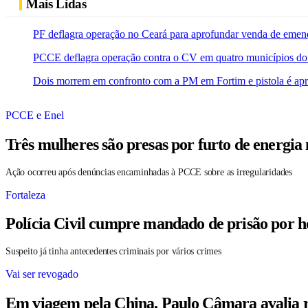
Mais Lidas
PF deflagra operação no Ceará para aprofundar venda de emen
PCCE deflagra operação contra o CV em quatro municípios do
Dois morrem em confronto com a PM em Fortim e pistola é ap
PCCE e Enel
Três mulheres são presas por furto de energia
Ação ocorreu após denúncias encaminhadas à PCCE sobre as irregularidades
Fortaleza
Polícia Civil cumpre mandado de prisão por h
Suspeito já tinha antecedentes criminais por vários crimes
Vai ser revogado
Em viagem pela China, Paulo Câmara avalia r