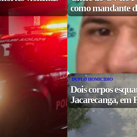
como mandante de
DUPLO HOMICÍDIO
Dois corpos esqua
Jacarecanga, em F