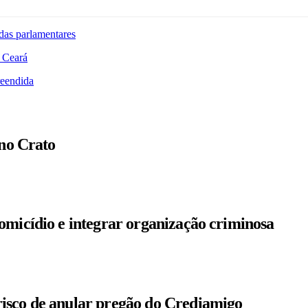
das parlamentares
 Ceará
reendida
 no Crato
omicídio e integrar organização criminosa
isco de anular pregão do Crediamigo