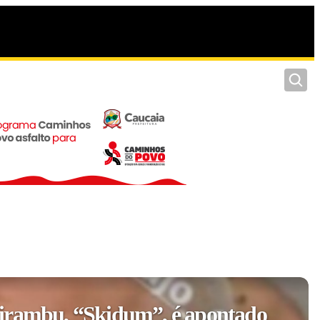
Pesquis
irambu, “Skidum”, é apontado