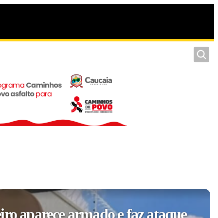
Pesquis
iro aparece armado e faz ataque