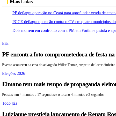
Mais Lidas
PF deflagra operação no Ceará para aprofundar venda de emen
PCCE deflagra operação contra o CV em quatro municípios do
Dois morrem em confronto com a PM em Fortim e pistola é ap
Eita
PF encontra foto comprometedora de festa na p
Evento aconteceu na casa do advogado Willer Tomaz, suspeito de lavar dinheiro
Eleições 2026
Elmano tem mais tempo de propaganda eleitor
Petistas tem 4 minutos e 17 segundos e o tucano 4 minutos e 3 segundos
Todo gás
Luizianne prestigia lançamento de Renato Ros