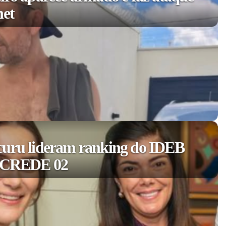
net
curu lideram ranking do IDEB
a CREDE 02