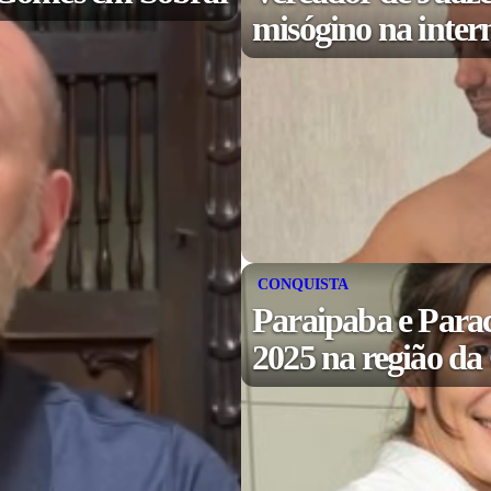
misógino na inter
CONQUISTA
Paraipaba e Para
2025 na região d