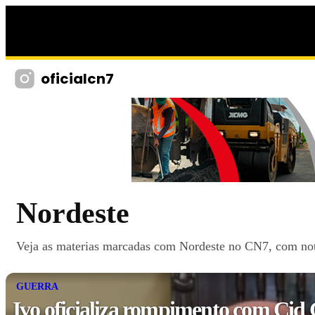
oficialcn7
Nordeste
Veja as materias marcadas com Nordeste no CN7, com notic
GUERRA
Ivo oficializa rompimento com Cid