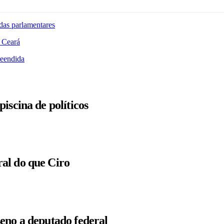
das parlamentares
 Ceará
reendida
iscina de políticos
al do que Ciro
eno a deputado federal