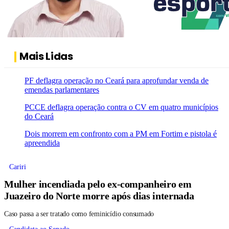
Mais Lidas
PF deflagra operação no Ceará para aprofundar venda de
emendas parlamentares
PCCE deflagra operação contra o CV em quatro municípios
do Ceará
Dois morrem em confronto com a PM em Fortim e pistola é
apreendida
Cariri
Mulher incendiada pelo ex-companheiro em
Juazeiro do Norte morre após dias internada
Caso passa a ser tratado como feminicídio consumado