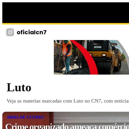
oficialcn7
Luto
Veja as materias marcadas com Luto no CN7, com noticias,
ARMA DE GUERRA
Crime organizado ameaça comércio