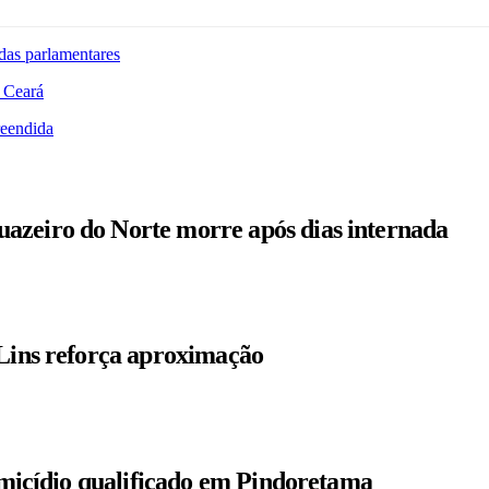
das parlamentares
 Ceará
reendida
azeiro do Norte morre após dias internada
 Lins reforça aproximação
homicídio qualificado em Pindoretama