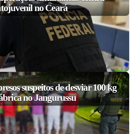
ntojuvenil no Ceará
resos suspeitos de desviar 100 kg
fábrica no Jangurussu