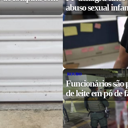
abuso sexual infa
ROUBO
Funcionários são p
de leite em pó de 