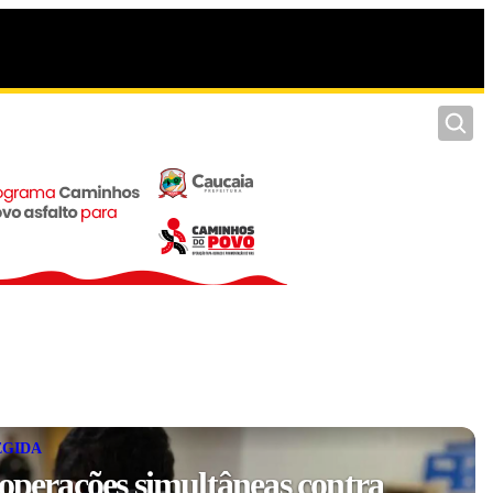
Pesquis
EGIDA
 operações simultâneas contra