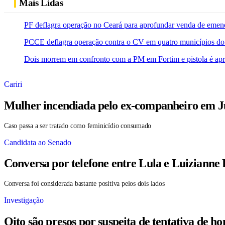
Mais Lidas
PF deflagra operação no Ceará para aprofundar venda de emen
PCCE deflagra operação contra o CV em quatro municípios do
Dois morrem em confronto com a PM em Fortim e pistola é ap
Cariri
Mulher incendiada pelo ex-companheiro em Ju
Caso passa a ser tratado como feminicídio consumado
Candidata ao Senado
Conversa por telefone entre Lula e Luizianne
Conversa foi considerada bastante positiva pelos dois lados
Investigação
Oito são presos por suspeita de tentativa de 