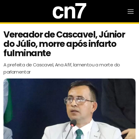
Vereador de Cascavel, Júnior
do Júlio, morre após infarto
fulminante
A prefeita de Cascavel, Ana Afif, lamentou a morte do
parlamentar