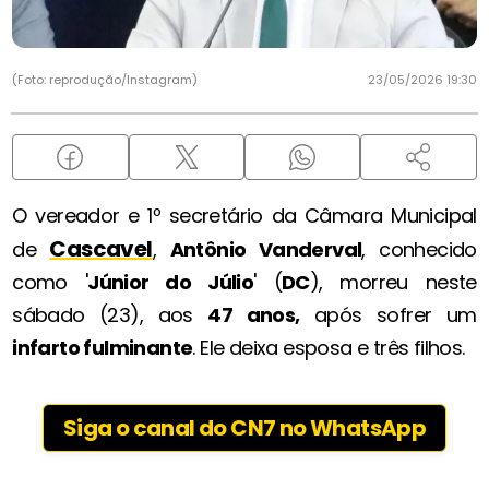
(Foto: reprodução/Instagram)
23/05/2026 19:30
O vereador e 1º secretário da Câmara Municipal
Cascavel
de
,
Antônio Vanderval
, conhecido
como '
Júnior do Júlio
' (
DC
), morreu neste
sábado (23), aos
47 anos,
após sofrer um
infarto fulminante
. Ele deixa esposa e três filhos.
Siga o canal do CN7 no WhatsApp